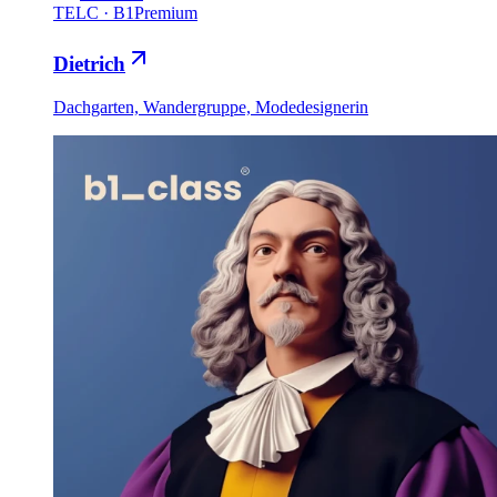
TELC
·
B1
Premium
Dietrich
Dachgarten, Wandergruppe, Modedesignerin