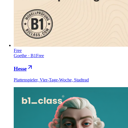
Free
Goethe
·
B1
Free
Hesse
Plattenspieler, Vier-Tage-Woche, Stadtrad