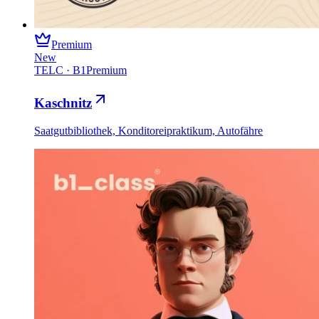
Premium
New
TELC
·
B1
Premium
Kaschnitz
Saatgutbibliothek, Konditoreipraktikum, Autofähre